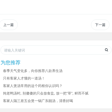
上一篇
下一篇
为您推荐
春季天气变化多，向你推荐八款养生汤
只有客家人才懂的一道汤！
客家人煲汤常用的这个药根你认识吗？
炖老鸭汤时, 别傻傻的只会放食盐, 放一把“草”, 鲜而不腻
客家人隔三差五会煲一锅广东靓汤，清香好喝