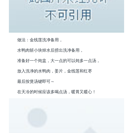
做法：金线莲洗净备用，
水鸭肉斩小块焯水后捞出洗净备用，
准备好一个炖盅，大一点的可以炖多一点汤，
放入洗净的水鸭肉，姜片，金线莲和红枣
最后按煲汤键即可～
在天冷的时候应该多喝点汤，暖胃又暖心！