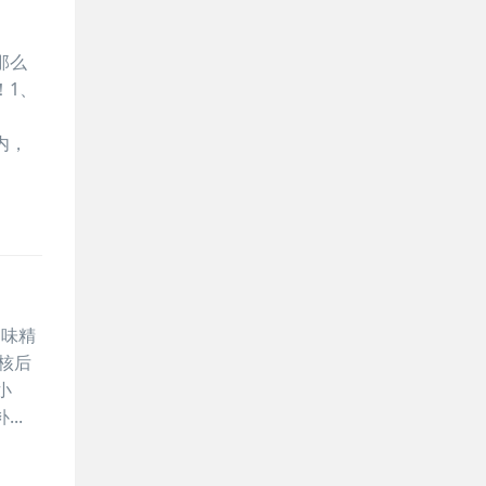
那么
！1、
、
内，
、味精
核后
小
..