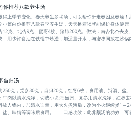
向你推荐八款养生汤
跟得上季节变化。春天养生多喝汤，可以帮你赶走春困及春燥！
？小篇向你推荐八款春季养生汤，天天换着喝就能保护身体健康
12克、北杏9克、蜜枣4枚、猪肺200克。做法：南杏北杏去皮
块，用少许食油在铁镬中炒透，加适量开水，与蜜枣同放在沙锅
枣当归汤
50克，党参30克，当归20克，红枣6枚，食用油、辩酒、盐
牛肉以清水洗净，切成小块;把当归、党参用清水洗净，红枣去
故人锅内，加清水适量，用大火煮沸后，改为小火继续煲1～2
、盐、味精等调味后食用。 口感功效：此养颜汤的功效：可补.