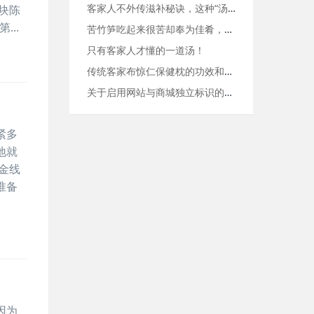
客家人不外传滋补秘诀，这种“汤”养气益血，全家老少都适宜！
块陈
..
苦竹笋吃起来很苦却奉为佳肴，原来有这么多作用！
只有客家人才懂的一道汤！
传统客家布惊仁保健枕的功效和特点
关于启用网站与商城独立标识的通知
紧多
地就
金线
准备
因为