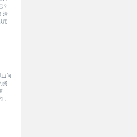
吧？
！清
以用
以山间
的煲
植
的，