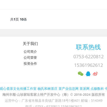
共
1
页
10
条
关于我们
联系热线
公司简介
0753-6220812
公司荣誉
投资合作
15361962612
观心斋茶文化传播工作室
杨氏和林茶庄
茶产业信息网
茶派网
点极数科
梅州丰顺·山珍家味客家土特产开发中心（筹）© 2016-2024 版权所有
运营中心：广东省丰顺县丰良镇广新路18号1楼A01 邮编：514349
电话：0753－6220812 15361962612