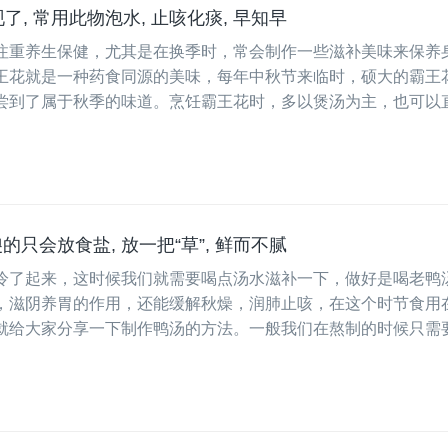
了, 常用此物泡水, 止咳化痰, 早知早
注重养生保健，尤其是在换季时，常会制作一些滋补美味来保养
王花就是一种药食同源的美味，每年中秋节来临时，硕大的霸王
尝到了属于秋季的味道。烹饪霸王花时，多以煲汤为主，也可以
的只会放食盐, 放一把“草”, 鲜而不腻
冷了起来，这时候我们就需要喝点汤水滋补一下，做好是喝老鸭
，滋阴养胃的作用，还能缓解秋燥，润肺止咳，在这个时节食用
就给大家分享一下制作鸭汤的方法。一般我们在熬制的时候只需