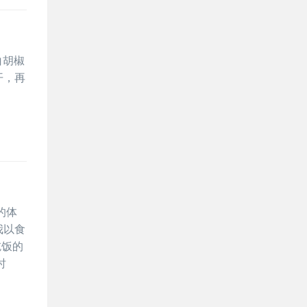
白胡椒
开，再
的体
我以食
吃饭的
时