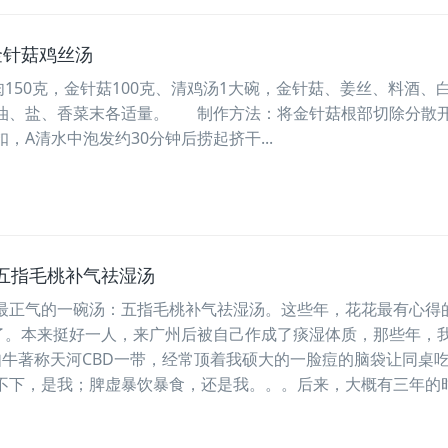
金针菇鸡丝汤
50克，金针菇100克、清鸡汤1大碗，金针菇、姜丝、料酒、
油、盐、香菜末各适量。 制作方法：将金针菇根部切除分散
，A清水中泡发约30分钟后捞起挤干...
五指毛桃补气祛湿汤
最正气的一碗汤：五指毛桃补气祛湿汤。这些年，花花最有心得
了。本来挺好一人，来广州后被自己作成了痰湿体质，那些年，
如牛著称天河CBD一带，经常顶着我硕大的一脸痘的脑袋让同桌
不下，是我；脾虚暴饮暴食，还是我。。。后来，大概有三年的