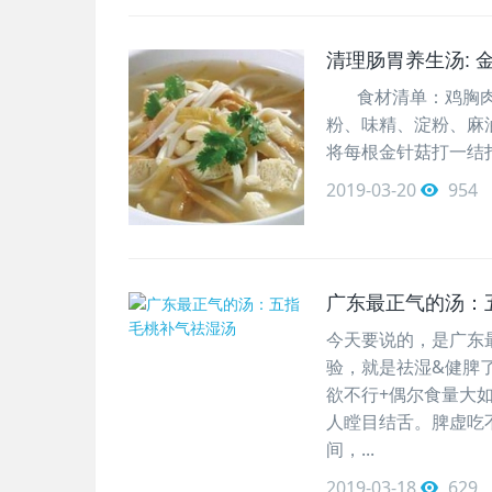
清理肠胃养生汤: 
食材清单：鸡胸肉1
粉、味精、淀粉、麻
将每根金针菇打一结扣
2019-03-20
954
广东最正气的汤：
今天要说的，是广东
验，就是祛湿&健脾
欲不行+偶尔食量大
人瞠目结舌。脾虚吃
间，...
2019-03-18
629