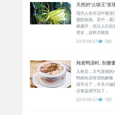
天然的“止咳王”发现
现代人在生活中更加
预防疾病。其中，霸
相盛开，也让人们品
煮水，这样才能发
2019-09-27
580
炖老鸭汤时, 别傻傻
入秋后，天气渐渐的
鸭肉性凉有清热解毒
适不过了，今天小编
点食盐就可以了，
2019-09-27
780