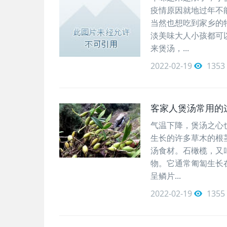
疫情原因就地过年不
当然也想吃到家乡的
淡美味大人小孩都可
来煲汤，...
2022-02-19
1353
客家人煲汤常用的
气温下降，煲汤之心
生长的许多草木的根
汤食材。石橄榄，又
物。它通常匍匐生长
呈鳞片...
2022-02-19
1355