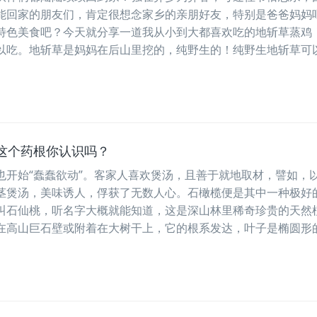
能回家的朋友们，肯定很想念家乡的亲朋好友，特别是爸爸妈妈
特色美食吧？今天就分享一道我从小到大都喜欢吃的地斩草蒸鸡
以吃。地斩草是妈妈在后山里挖的，纯野生的！纯野生地斩草可
这个药根你认识吗？
也开始“蠢蠢欲动”。客家人喜欢煲汤，且善于就地取材，譬如，
茎煲汤，美味诱人，俘获了无数人心。石橄榄便是其中一种极好
叫石仙桃，听名字大概就能知道，这是深山林里稀奇珍贵的天然
在高山巨石壁或附着在大树干上，它的根系发达，叶子是椭圆形