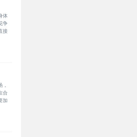
身体
花争
直接
汤，
在合
要加