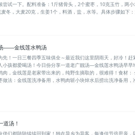
候尝试一下。配料准备：1斤猪骨头，2个蜜枣，10克玉竹，两小
克麦冬，大麦20克，生姜1个，料酒，盐，水等。具体步骤如下：第.
汤——金线莲水鸭汤
为先！一日三餐四季五味俱全～最近我们这里阴雨天，好冷！赶
人小孩都爱喝汤！今日份分享一道老广靓汤—金线莲水鸭汤早早
鸭肉，金线莲是老家带出来的，纯野生摘取的，很难得！食材： 
枣做法：金线莲洗净备用，水鸭肉斩小块焯水后捞出洗净备用，
一道汤！
伙伴们都陆陆续续回到家！独在异乡为异客，每逢佳节倍思亲，