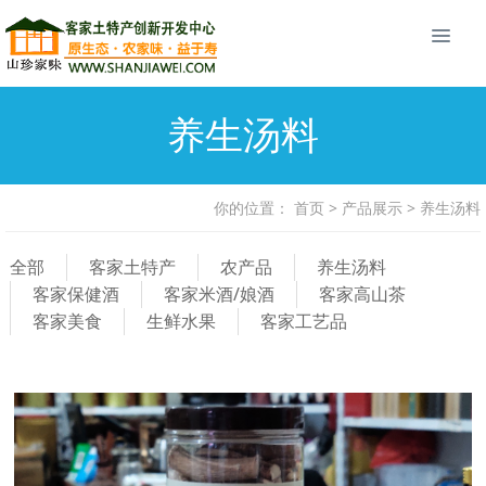
养生汤料
你的位置：
首页
>
产品展示
>
养生汤料
全部
客家土特产
农产品
养生汤料
客家保健酒
客家米酒/娘酒
客家高山茶
客家美食
生鲜水果
客家工艺品